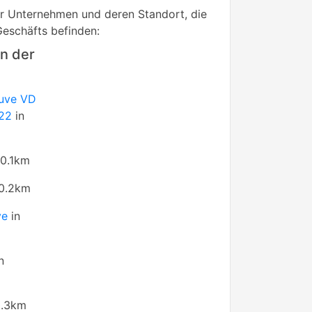
rer Unternehmen und deren Standort, die
Geschäfts befinden:
n der
euve VD
122
in
 0.1km
 0.2km
ve
in
n
0.3km