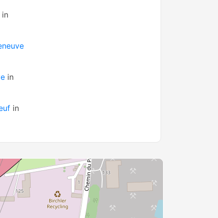
in
eneuve
ve
in
euf
in