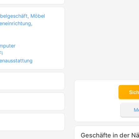
belgeschäft, Möbel
eneinrichtung,
omputer
Fi
nenausstattung
Sic
Me
Geschäfte in der N