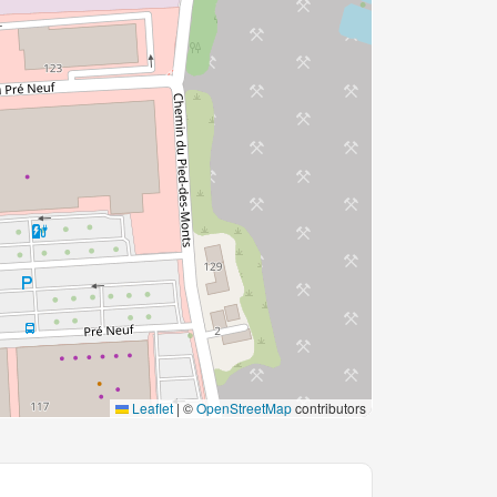
Leaflet
|
©
OpenStreetMap
contributors