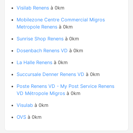
Visilab Renens
à 0km
Mobilezone Centre Commercial Migros
Metropole Renens
à 0km
Sunrise Shop Renens
à 0km
Dosenbach Renens VD
à 0km
La Halle Renens
à 0km
Succursale Denner Renens VD
à 0km
Poste Renens VD - My Post Service Renens
VD Métropole Migros
à 0km
Visulab
à 0km
OVS
à 0km