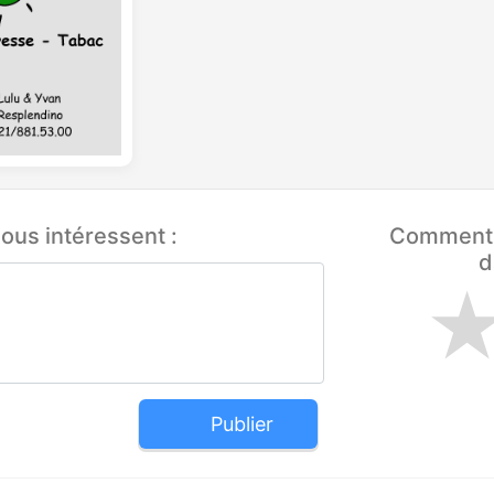
ous intéressent :
Comment q
d
Publier