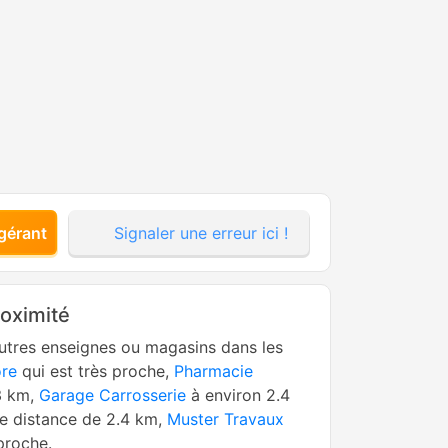
gérant
Signaler une erreur ici !
roximité
utres enseignes ou magasins dans les
re
qui est très proche,
Pharmacie
3 km,
Garage Carrosserie
à environ 2.4
e distance de 2.4 km,
Muster Travaux
proche.