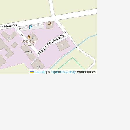
Leaflet
|
©
OpenStreetMap
contributors