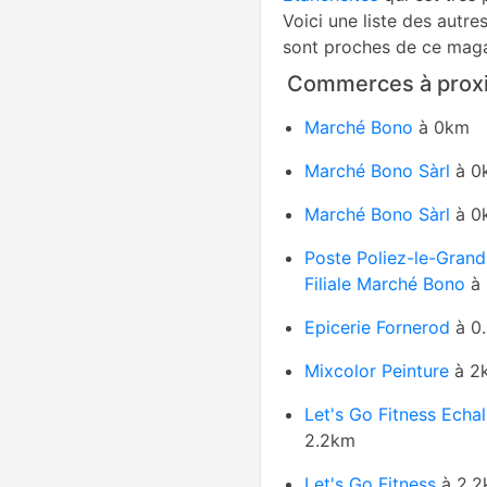
Voici une liste des autre
sont proches de ce maga
Commerces à proxi
Marché Bono
à 0km
Marché Bono Sàrl
à 0
Marché Bono Sàrl
à 0
Poste Poliez-le-Grand
Filiale Marché Bono
à
Epicerie Fornerod
à 0
Mixcolor Peinture
à 2
Let's Go Fitness Echal
2.2km
Let's Go Fitness
à 2.