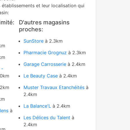
s établissements et leur localisation qui
sin:
mité:
D'autres magasins
proches:
SunStore
à 2.3km
km
Pharmacie Grognuz
à 2.3km
km
Garage Carrosserie
à 2.4km
 -
 0km
Le Beauty Case
à 2.4km
.2km
Muster Travaux Etanchéités
à
2.4km
km
La Balance'L
à 2.4km
lens
à
Les Délices du Talent
à
2.4km
2km