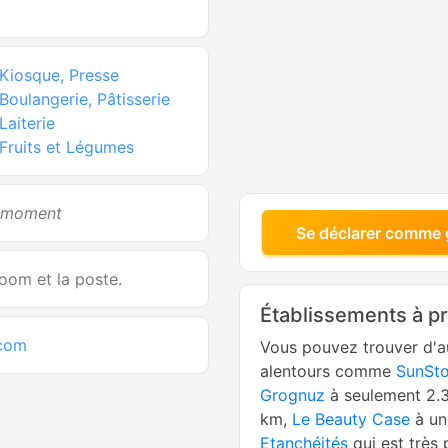
Kiosque, Presse
Boulangerie, Pâtisserie
Laiterie
Fruits et Légumes
e moment
Se déclarer comme 
oom et la poste.
Établissements à p
com
Vous pouvez trouver d'a
alentours comme
SunSto
Grognuz
à seulement 2.
km,
Le Beauty Case
à un
Etanchéités
qui est très 