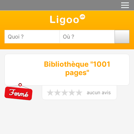
Bibliothèque "1001
pages"
aucun avis