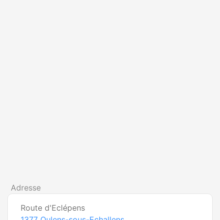
Adresse
Route d'Eclépens
1377
Oulens-sous-Echallens