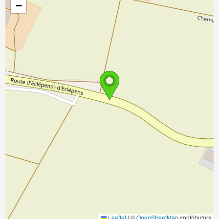
−
Leaflet
|
©
OpenStreetMap
contributors