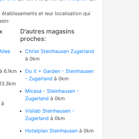
s établissements et leur localisation qui
sin:
x
D'autres magasins
proches:
Allee
Christ Steinhausen Zugerland
à 0km
à 6.1km
Do it + Garden - Steinhausen
- Zugerland
à 0km
13.3km
Micasa - Steinhausen -
Zugerland
à 0km
à
Visilab Steinhausen -
Zugerland
à 0km
Hotelplan Steinhausen
à 0km