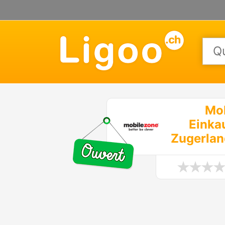
Mo
Einka
Zugerlan