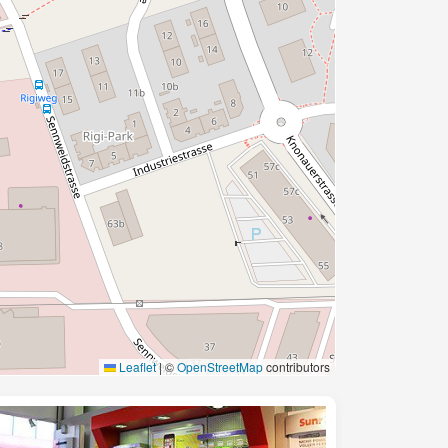
Leaflet
|
©
OpenStreetMap
contributors