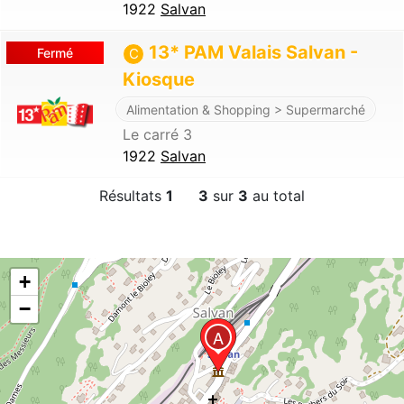
1922
Salvan
13* PAM Valais Salvan -
Fermé
C
Kiosque
Alimentation & Shopping > Supermarché
Le carré 3
1922
Salvan
Résultats
1
3
sur
3
au total
+
−
A