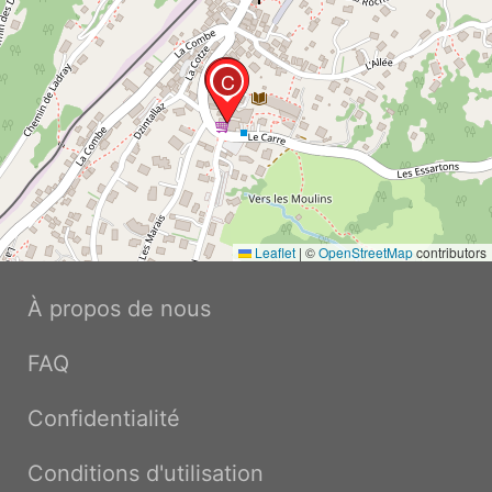
B
C
Leaflet
|
©
OpenStreetMap
contributors
À propos de nous
FAQ
Confidentialité
Conditions d'utilisation