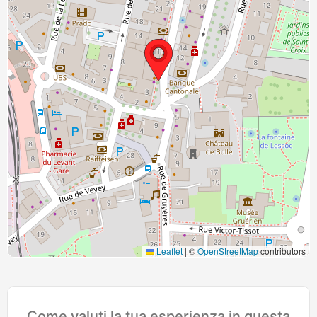
Leaflet
|
©
OpenStreetMap
contributors
Come valuti la tua esperienza in questa