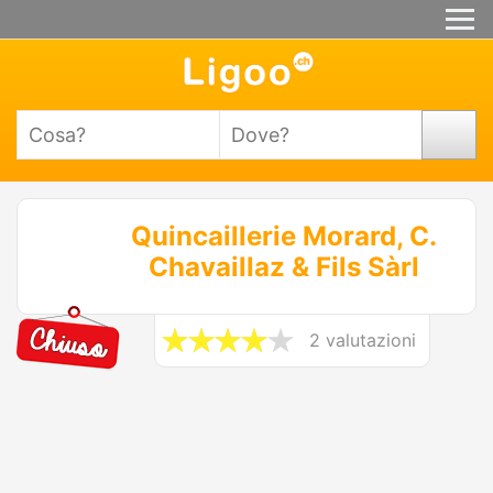
Quincaillerie Morard, C.
Chavaillaz & Fils Sàrl
2 valutazioni