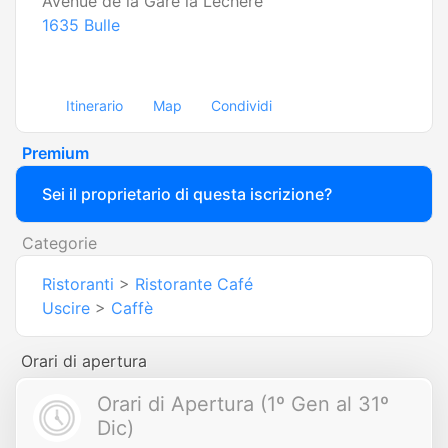
Avenue de la Gare la Léchère
1635
Bulle
Itinerario
Map
Condividi
Premium
Sei il proprietario di questa iscrizione?
Categorie
Ristoranti
>
Ristorante Café
Uscire
>
Caffè
Orari di apertura
Orari di Apertura (1º Gen al 31º
Dic)