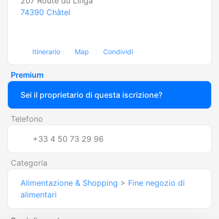
207 Route du Linga
74390
Châtel
Itinerario
Map
Condividi
Premium
Sei il proprietario di questa iscrizione?
Telefono
+33 4 50 73 29 96
Categoria
Alimentazione & Shopping
>
Fine negozio di
alimentari