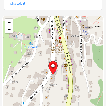
chatel.html
+
−