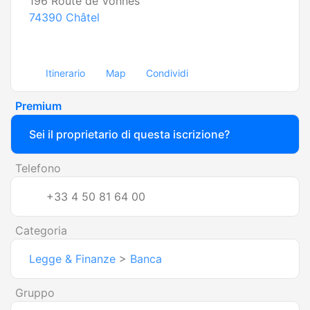
196 Route de Vonnes
74390
Châtel
Itinerario
Map
Condividi
Premium
Sei il proprietario di questa iscrizione?
Telefono
+33 4 50 81 64 00
Categoria
Legge & Finanze
>
Banca
Gruppo