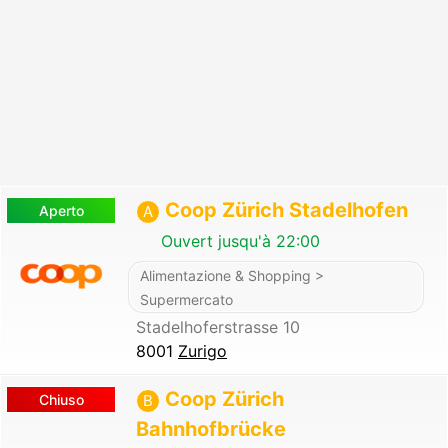
Coop Zürich Stadelhofen
Aperto
A
Ouvert jusqu'à 22:00
Alimentazione & Shopping >
Supermercato
Stadelhoferstrasse 10
8001
Zurigo
Coop Zürich
Chiuso
B
Bahnhofbrücke