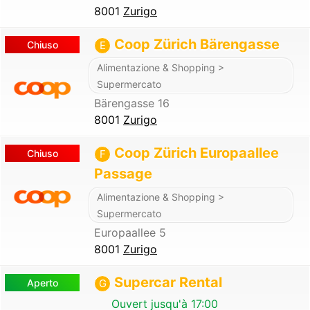
8001
Zurigo
Coop Zürich Bärengasse
Chiuso
E
Alimentazione & Shopping >
Supermercato
Bärengasse 16
8001
Zurigo
Coop Zürich Europaallee
Chiuso
F
Passage
Alimentazione & Shopping >
Supermercato
Europaallee 5
8001
Zurigo
Supercar Rental
Aperto
G
Ouvert jusqu'à 17:00