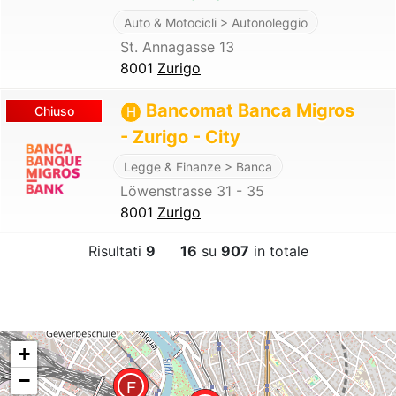
Auto & Motocicli > Autonoleggio
St. Annagasse 13
8001
Zurigo
Bancomat Banca Migros
Chiuso
H
- Zurigo - City
Legge & Finanze > Banca
Löwenstrasse 31 - 35
8001
Zurigo
Risultati
9
16
su
907
in totale
+
−
F