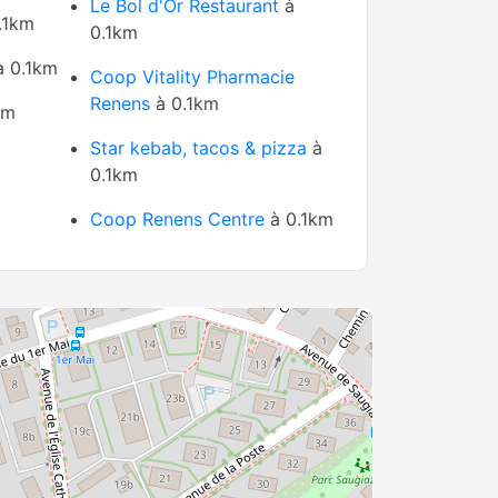
Le Bol d'Or Restaurant
à
.1km
0.1km
 0.1km
Coop Vitality Pharmacie
Renens
à 0.1km
km
Star kebab, tacos & pizza
à
0.1km
Coop Renens Centre
à 0.1km