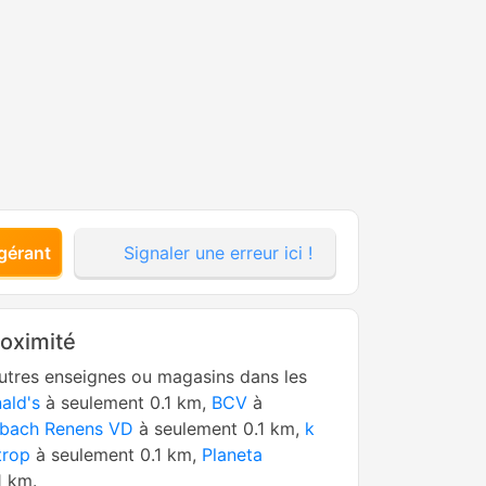
gérant
Signaler une erreur ici !
roximité
utres enseignes ou magasins dans les
ald's
à seulement 0.1 km,
BCV
à
bach Renens VD
à seulement 0.1 km,
k
trop
à seulement 0.1 km,
Planeta
1 km.