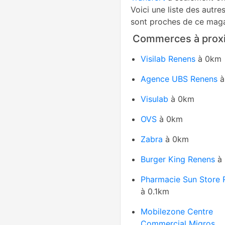
Voici une liste des autre
sont proches de ce maga
Commerces à proxi
Visilab Renens
à 0km
Agence UBS Renens
à
Visulab
à 0km
OVS
à 0km
Zabra
à 0km
Burger King Renens
à 
Pharmacie Sun Store 
à 0.1km
Mobilezone Centre
Commercial Migros