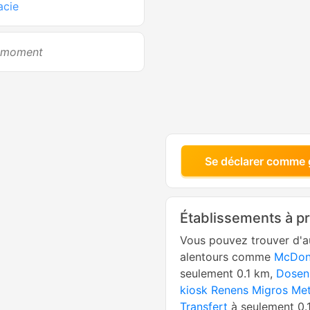
acie
e moment
Se déclarer comme 
Établissements à p
Vous pouvez trouver d'a
alentours comme
McDon
seulement 0.1 km,
Dosen
kiosk Renens Migros Me
Transfert
à seulement 0.