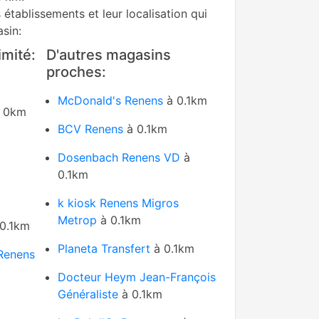
s établissements et leur localisation qui
sin:
mité:
D'autres magasins
proches:
McDonald's Renens
à 0.1km
 0km
BCV Renens
à 0.1km
Dosenbach Renens VD
à
0.1km
k kiosk Renens Migros
Metrop
à 0.1km
0.1km
Planeta Transfert
à 0.1km
Renens
Docteur Heym Jean-François
Généraliste
à 0.1km