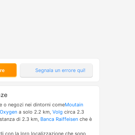
re
Segnala un errore qui!
nze
ne o negozi nei dintorni come
Moutain
Oxygen
a solo 2.2 km,
Volg
circa 2.3
stanza di 2.3 km,
Banca Raiffeisen
che è
edi con la loro localizzazione che sono