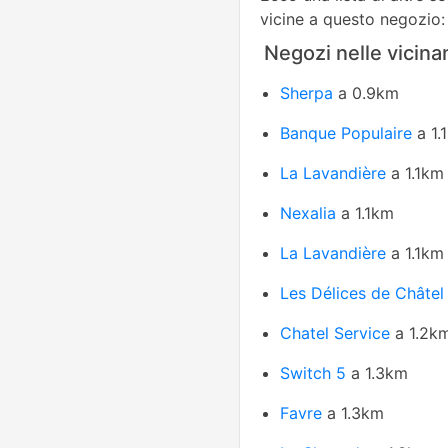
vicine a questo negozio:
Negozi nelle vicina
Sherpa
a 0.9km
Banque Populaire
a 1.
La Lavandière
a 1.1km
Nexalia
a 1.1km
La Lavandière
a 1.1km
Les Délices de Châtel
Chatel Service
a 1.2k
Switch 5
a 1.3km
Favre
a 1.3km