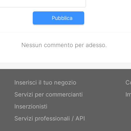
Pubblica
Nessun commento per adesso.
Inserisci il tuo negozio
C
Servizi per commercianti
I
Inserzionisti
Servizi professionali / API