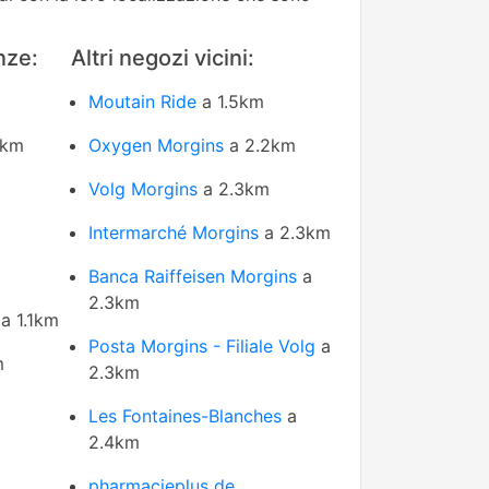
nze:
Altri negozi vicini:
Moutain Ride
a 1.5km
1km
Oxygen Morgins
a 2.2km
Volg Morgins
a 2.3km
Intermarché Morgins
a 2.3km
Banca Raiffeisen Morgins
a
2.3km
a 1.1km
Posta Morgins - Filiale Volg
a
m
2.3km
Les Fontaines-Blanches
a
2.4km
pharmacieplus de