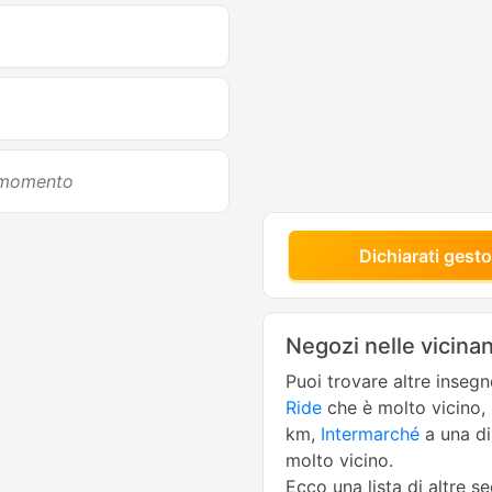
l momento
Dichiarati gesto
Negozi nelle vicina
Puoi trovare altre inseg
Ride
che è molto vicino,
km,
Intermarché
a una di
molto vicino.
Ecco una lista di altre s