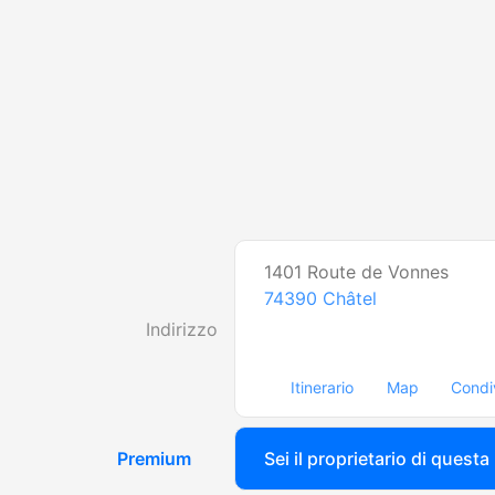
1401 Route de Vonnes
74390
Châtel
Indirizzo
Itinerario
Map
Condi
Premium
Sei il proprietario di questa